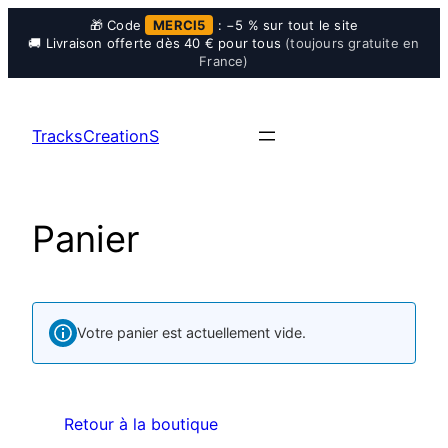
🎁 Code
MERCI5
: −5 % sur tout le site
🚚 Livraison offerte dès 40 € pour tous
(toujours gratuite en
France)
TracksCreationS
Panier
Votre panier est actuellement vide.
Retour à la boutique