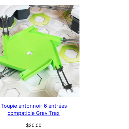
Toupie entonnoir 6 entrées
compatible GraviTrax
$
20.00