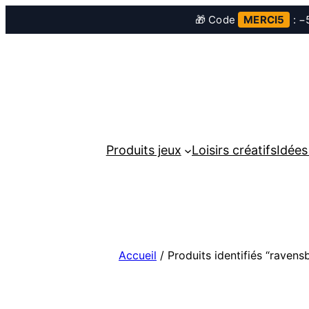
🎁 Code
MERCI5
: −5
Aller
au
contenu
Produits jeux
Loisirs créatifs
Idées
Accueil
/ Produits identifiés “ravens