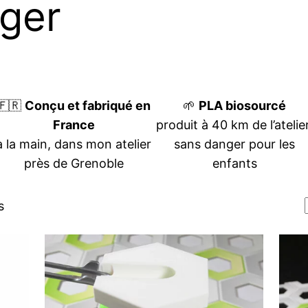
ger
🇫🇷
Conçu et fabriqué en
🌱
PLA biosourcé
France
produit à 40 km de l’atelier
à la main, dans mon atelier
sans danger pour les
près de Grenoble
enfants
Trié
s
par
popularité