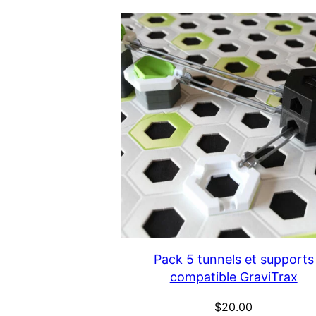
$16.00.
$14.00.
Pack 5 tunnels et supports
compatible GraviTrax
$
20.00