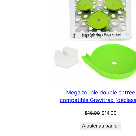
Mega toupie double entrée
compatible Gravitrax (déclas
Le
Le
$
16.00
$
14.00
prix
prix
Ajouter au panier
initial
actuel
était :
est :