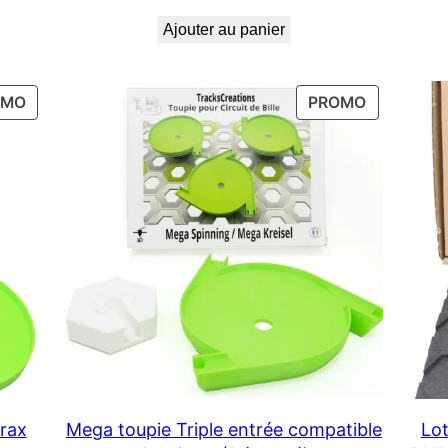
Ajouter au panier
PRODUIT
PRODUIT
OMO
PROMO
EN
EN
PROMOTION
PROMOTI
rax
Mega toupie Triple entrée compatible
Lot