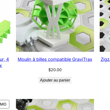
ur, 4
Moulin à billes compatible GraviTrax
Zigz
x
$
20.00
Ajouter au panier
PRODUIT
OMO