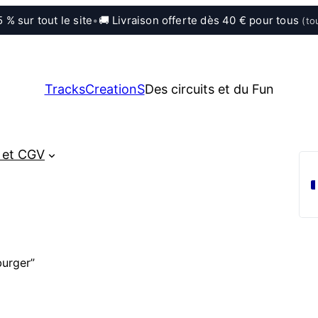
 % sur tout le site
•
🚚 Livraison offerte dès 40 € pour tous
(to
TracksCreationS
Des circuits et du Fun
 et CGV
burger”