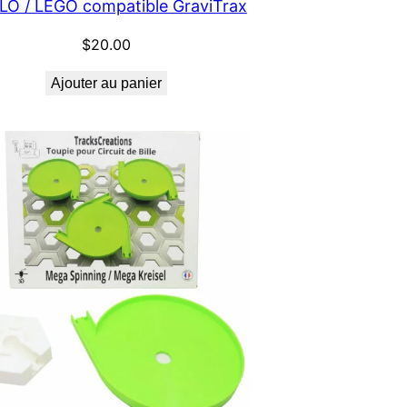
O / LEGO compatible GraviTrax
$
20.00
Ajouter au panier
ON