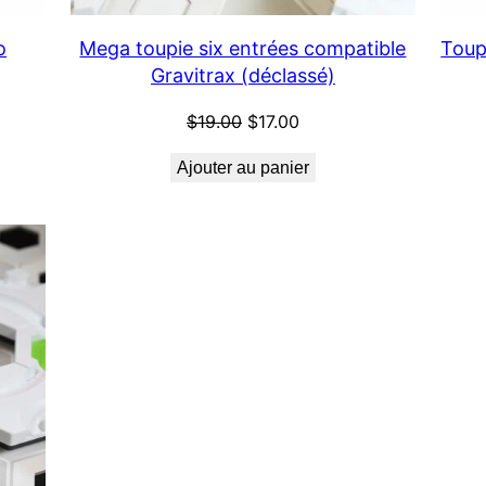
o
Mega toupie six entrées compatible
Toup
Gravitrax (déclassé)
Le
Le
$
19.00
$
17.00
prix
prix
Ajouter au panier
initial
actuel
était :
est :
$19.00.
$17.00.