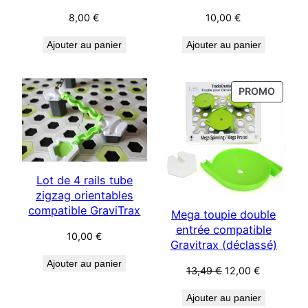
8,00
€
10,00
€
Ajouter au panier
Ajouter au panier
PRODU
PROMO
EN
PROM
Lot de 4 rails tube
zigzag orientables
compatible GraviTrax
Mega toupie double
entrée compatible
10,00
€
Gravitrax (déclassé)
Ajouter au panier
Le
Le
13,49
€
12,00
€
prix
prix
Ajouter au panier
initial
actuel