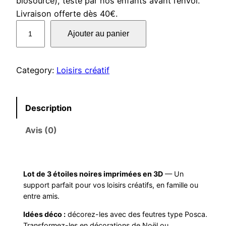
biosourcé), testé par nos enfants avant l’envoi.
Livraison offerte dès 40€.
q
Ajouter au panier
u
a
n
Category:
Loisirs créatif
t
i
t
Description
é
Avis (0)
d
e
É
t
Lot de 3 étoiles noires imprimées en 3D
— Un
o
support parfait pour vos loisirs créatifs, en famille ou
entre amis.
i
l
Idées déco :
décorez-les avec des feutres type Posca.
e
Transformez-les en décorations de Noël ou