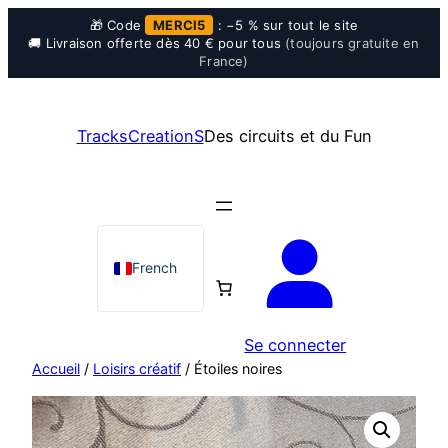
🎁 Code
MERCI5
: −5 % sur tout le site
🚚 Livraison offerte dès 40 € pour tous
(toujours gratuite en
France)
Aller
au
TracksCreationS
Des circuits et du Fun
contenu
French
Se connecter
Accueil
/
Loisirs créatif
/ Étoiles noires