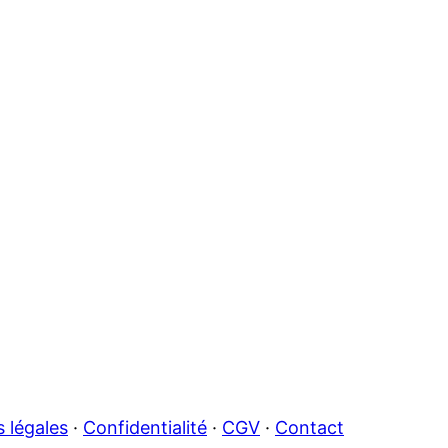
 légales
·
Confidentialité
·
CGV
·
Contact