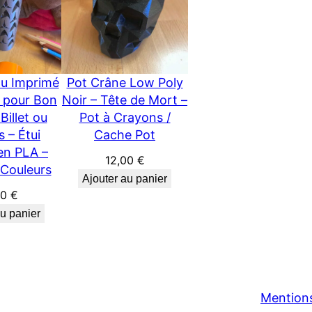
au Imprimé
Pot Crâne Low Poly
e pour Bon
Noir – Tête de Mort –
Billet ou
Pot à Crayons /
 – Étui
Cache Pot
 en PLA –
12,00
€
 Couleurs
Ajouter au panier
00
€
au panier
Mentions