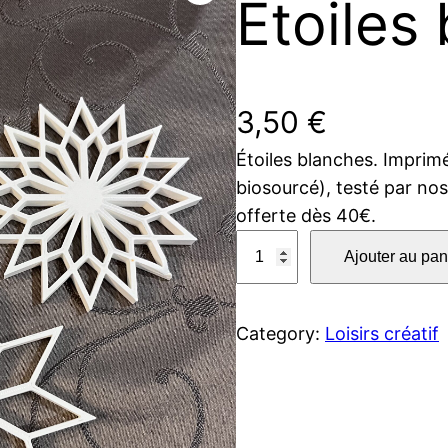
Étoiles
3,50
€
Étoiles blanches. Impri
biosourcé), testé par nos
offerte dès 40€.
q
Ajouter au pan
u
a
n
Category:
Loisirs créatif
t
i
t
é