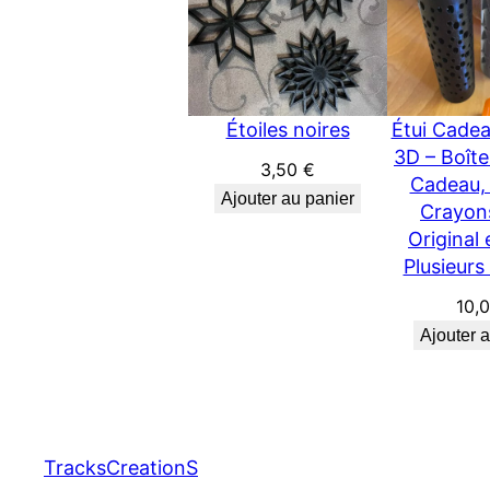
Étoiles noires
Étui Cade
3D – Boît
3,50
€
Cadeau, 
Ajouter au panier
Crayons
Original
Plusieurs
10,
Ajouter 
TracksCreationS