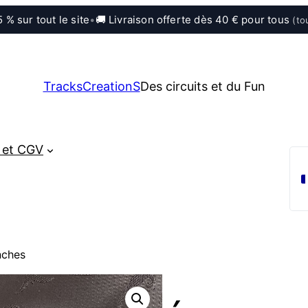
 % sur tout le site
•
🚚 Livraison offerte dès 40 € pour tous
(to
TracksCreationS
Des circuits et du Fun
 et CGV
nches