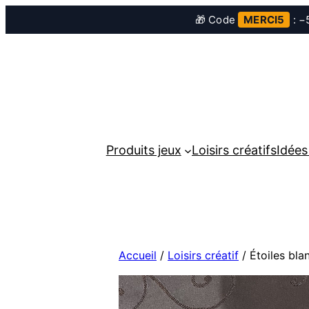
🎁 Code
MERCI5
: −5
Aller
au
contenu
Produits jeux
Loisirs créatifs
Idées
Accueil
/
Loisirs créatif
/ Étoiles bla